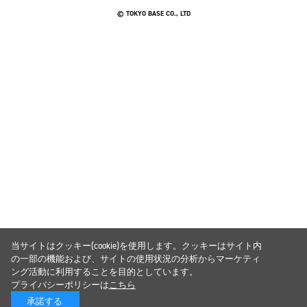
© TOKYO BASE CO., LTD
当サイトはクッキー(cookie)を使用します。クッキーはサイト内
の一部の機能および、サイトの使用状況の分析からマーケティ
ング活動に利用することを目的としています。
プライバシーポリシーは
こちら
承諾する