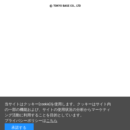
© TOKYO BASE CO., LTD
当サイトはクッキー(cookie)を使用します。クッキーはサイト内
の一部の機能および、サイトの使用状況の分析からマーケティ
ング活動に利用することを目的としています。
プライバシーポリシーは
こちら
承諾する