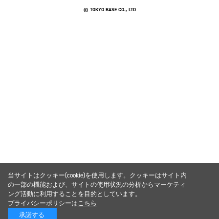
© TOKYO BASE CO., LTD
当サイトはクッキー(cookie)を使用します。クッキーはサイト内
の一部の機能および、サイトの使用状況の分析からマーケティ
ング活動に利用することを目的としています。
プライバシーポリシーは
こちら
承諾する