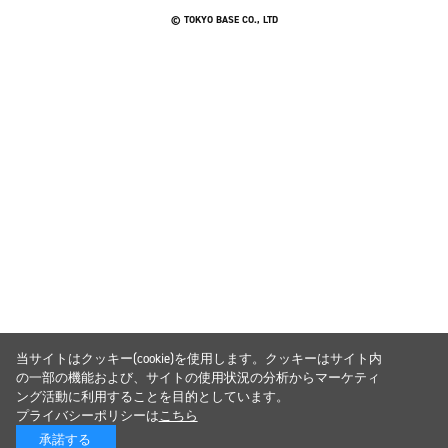
© TOKYO BASE CO., LTD
当サイトはクッキー(cookie)を使用します。クッキーはサイト内
の一部の機能および、サイトの使用状況の分析からマーケティ
ング活動に利用することを目的としています。
プライバシーポリシーは
こちら
承諾する