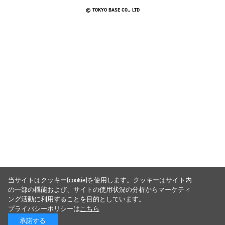
© TOKYO BASE CO., LTD
当サイトはクッキー(cookie)を使用します。クッキーはサイト内
の一部の機能および、サイトの使用状況の分析からマーケティ
ング活動に利用することを目的としています。
プライバシーポリシーは
こちら
承諾する