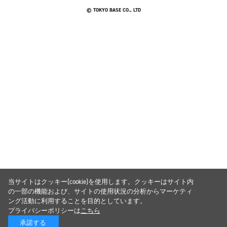
© TOKYO BASE CO., LTD
当サイトはクッキー(cookie)を使用します。クッキーはサイト内
の一部の機能および、サイトの使用状況の分析からマーケティ
ング活動に利用することを目的としています。
プライバシーポリシーは
こちら
承諾する