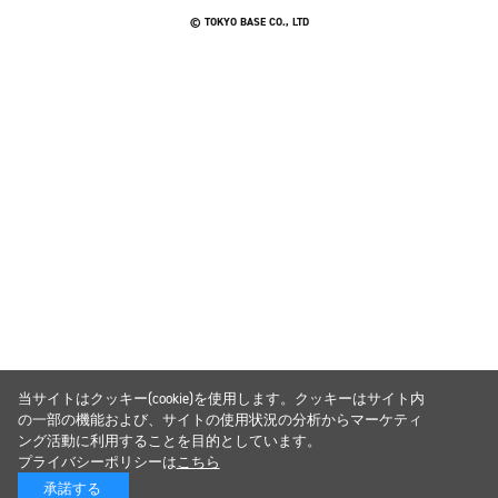
© TOKYO BASE CO., LTD
当サイトはクッキー(cookie)を使用します。クッキーはサイト内
の一部の機能および、サイトの使用状況の分析からマーケティ
ング活動に利用することを目的としています。
プライバシーポリシーは
こちら
承諾する