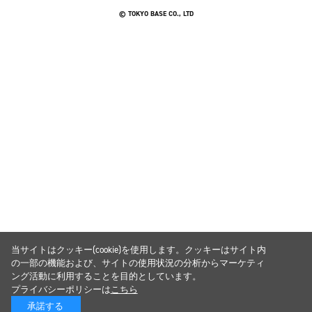
© TOKYO BASE CO., LTD
当サイトはクッキー(cookie)を使用します。クッキーはサイト内
の一部の機能および、サイトの使用状況の分析からマーケティ
ング活動に利用することを目的としています。
プライバシーポリシーは
こちら
承諾する