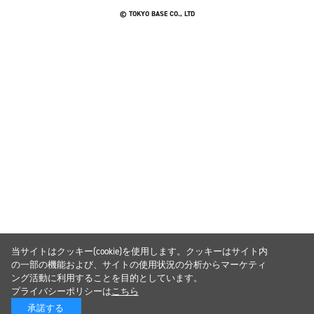
© TOKYO BASE CO., LTD
当サイトはクッキー(cookie)を使用します。クッキーはサイト内
の一部の機能および、サイトの使用状況の分析からマーケティ
ング活動に利用することを目的としています。
プライバシーポリシーは
こちら
承諾する