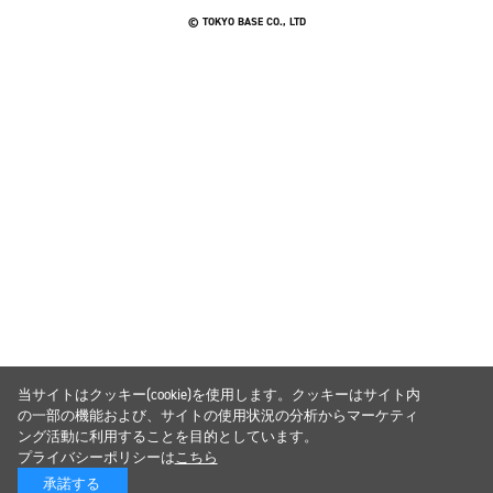
© TOKYO BASE CO., LTD
当サイトはクッキー(cookie)を使用します。クッキーはサイト内
の一部の機能および、サイトの使用状況の分析からマーケティ
ング活動に利用することを目的としています。
プライバシーポリシーは
こちら
承諾する