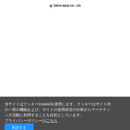
© TOKYO BASE CO., LTD
当サイトはクッキー(cookie)を使用します。クッキーはサイト内
の一部の機能および、サイトの使用状況の分析からマーケティ
ング活動に利用することを目的としています。
プライバシーポリシーは
こちら
承諾する