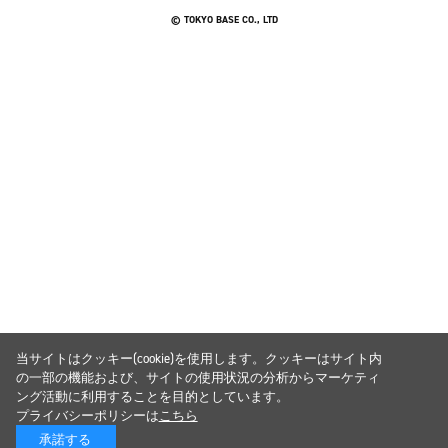
© TOKYO BASE CO., LTD
当サイトはクッキー(cookie)を使用します。クッキーはサイト内
の一部の機能および、サイトの使用状況の分析からマーケティ
ング活動に利用することを目的としています。
プライバシーポリシーは
こちら
承諾する