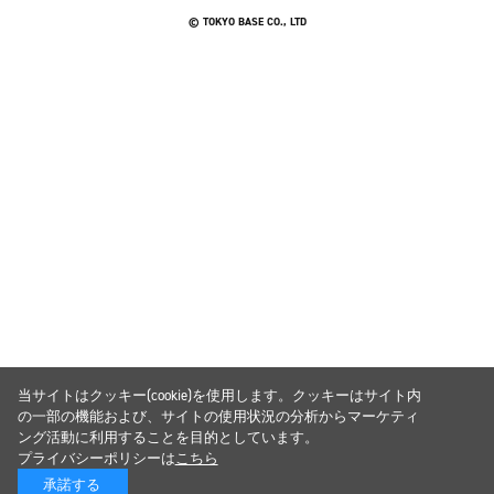
© TOKYO BASE CO., LTD
当サイトはクッキー(cookie)を使用します。クッキーはサイト内
の一部の機能および、サイトの使用状況の分析からマーケティ
ング活動に利用することを目的としています。
プライバシーポリシーは
こちら
承諾する