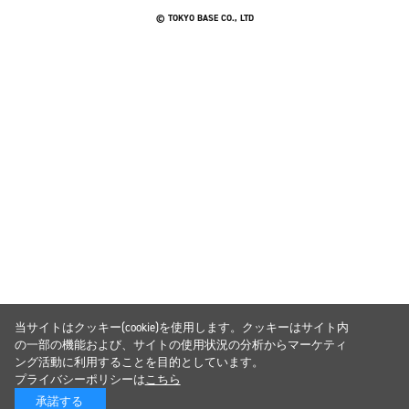
© TOKYO BASE CO., LTD
当サイトはクッキー(cookie)を使用します。クッキーはサイト内
の一部の機能および、サイトの使用状況の分析からマーケティ
ング活動に利用することを目的としています。
プライバシーポリシーは
こちら
承諾する