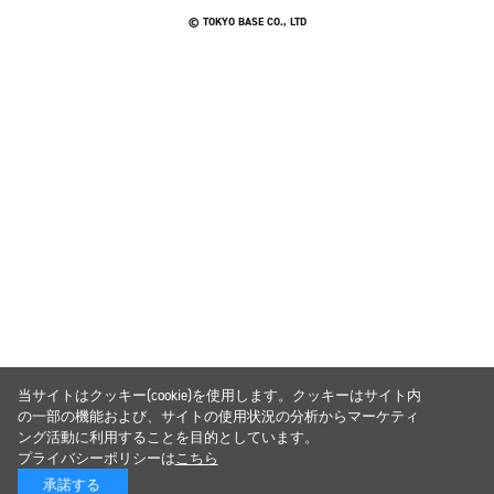
© TOKYO BASE CO., LTD
当サイトはクッキー(cookie)を使用します。クッキーはサイト内
の一部の機能および、サイトの使用状況の分析からマーケティ
ング活動に利用することを目的としています。
プライバシーポリシーは
こちら
承諾する