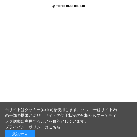
© TOKYO BASE CO., LTD
当サイトはクッキー(cookie)を使用します。クッキーはサイト内
の一部の機能および、サイトの使用状況の分析からマーケティ
ング活動に利用することを目的としています。
プライバシーポリシーは
こちら
承諾する