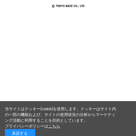
© TOKYO BASE CO., LTD
当サイトはクッキー(cookie)を使用します。クッキーはサイト内
の一部の機能および、サイトの使用状況の分析からマーケティ
ング活動に利用することを目的としています。
プライバシーポリシーは
こちら
承諾する