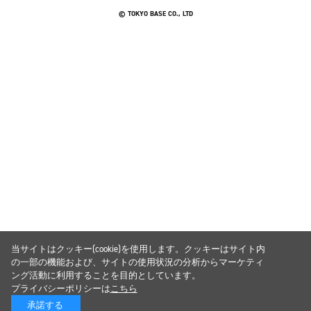
© TOKYO BASE CO., LTD
当サイトはクッキー(cookie)を使用します。クッキーはサイト内
の一部の機能および、サイトの使用状況の分析からマーケティ
ング活動に利用することを目的としています。
プライバシーポリシーは
こちら
承諾する