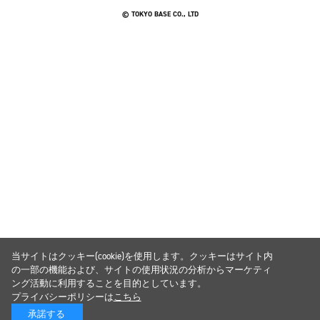
© TOKYO BASE CO., LTD
当サイトはクッキー(cookie)を使用します。クッキーはサイト内
の一部の機能および、サイトの使用状況の分析からマーケティ
ング活動に利用することを目的としています。
プライバシーポリシーは
こちら
承諾する