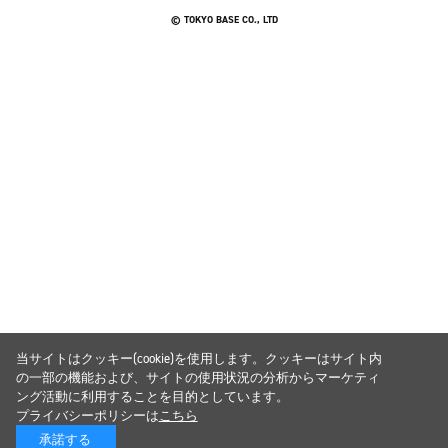
© TOKYO BASE CO., LTD
当サイトはクッキー(cookie)を使用します。クッキーはサイト内
の一部の機能および、サイトの使用状況の分析からマーケティ
ング活動に利用することを目的としています。
プライバシーポリシーは
こちら
承諾する