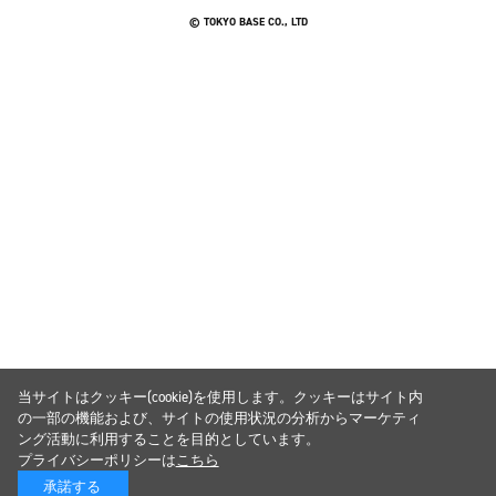
© TOKYO BASE CO., LTD
当サイトはクッキー(cookie)を使用します。クッキーはサイト内
の一部の機能および、サイトの使用状況の分析からマーケティ
ング活動に利用することを目的としています。
プライバシーポリシーは
こちら
承諾する