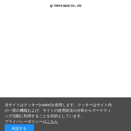
© TOKYO BASE CO., LTD
当サイトはクッキー(cookie)を使用します。クッキーはサイト内
の一部の機能および、サイトの使用状況の分析からマーケティ
ング活動に利用することを目的としています。
プライバシーポリシーは
こちら
承諾する