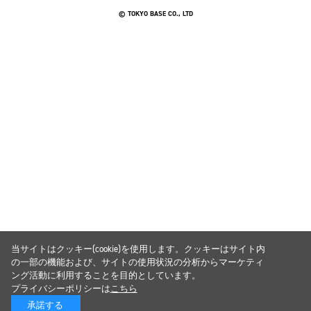
© TOKYO BASE CO., LTD
当サイトはクッキー(cookie)を使用します。クッキーはサイト内
の一部の機能および、サイトの使用状況の分析からマーケティ
ング活動に利用することを目的としています。
プライバシーポリシーは
こちら
承諾する