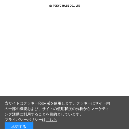
© TOKYO BASE CO., LTD
当サイトはクッキー(cookie)を使用します。クッキーはサイト内
の一部の機能および、サイトの使用状況の分析からマーケティ
ング活動に利用することを目的としています。
プライバシーポリシーは
こちら
承諾する