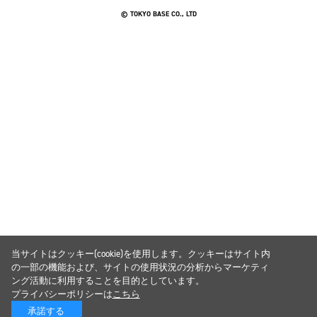
© TOKYO BASE CO., LTD
当サイトはクッキー(cookie)を使用します。クッキーはサイト内
の一部の機能および、サイトの使用状況の分析からマーケティ
ング活動に利用することを目的としています。
プライバシーポリシーは
こちら
承諾する