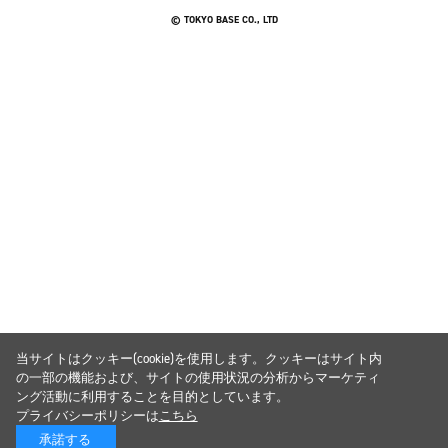
© TOKYO BASE CO., LTD
当サイトはクッキー(cookie)を使用します。クッキーはサイト内
の一部の機能および、サイトの使用状況の分析からマーケティ
ング活動に利用することを目的としています。
プライバシーポリシーは
こちら
承諾する