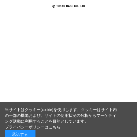
© TOKYO BASE CO., LTD
当サイトはクッキー(cookie)を使用します。クッキーはサイト内
の一部の機能および、サイトの使用状況の分析からマーケティ
ング活動に利用することを目的としています。
プライバシーポリシーは
こちら
承諾する