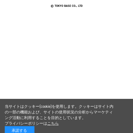
© TOKYO BASE CO., LTD
当サイトはクッキー(cookie)を使用します。クッキーはサイト内
の一部の機能および、サイトの使用状況の分析からマーケティ
ング活動に利用することを目的としています。
プライバシーポリシーは
こちら
承諾する