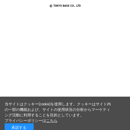
© TOKYO BASE CO., LTD
当サイトはクッキー(cookie)を使用します。クッキーはサイト内
の一部の機能および、サイトの使用状況の分析からマーケティ
ング活動に利用することを目的としています。
プライバシーポリシーは
こちら
承諾する