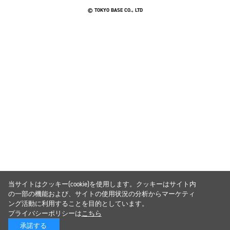
© TOKYO BASE CO., LTD
当サイトはクッキー(cookie)を使用します。クッキーはサイト内
の一部の機能および、サイトの使用状況の分析からマーケティ
ング活動に利用することを目的としています。
プライバシーポリシーは
こちら
承諾する