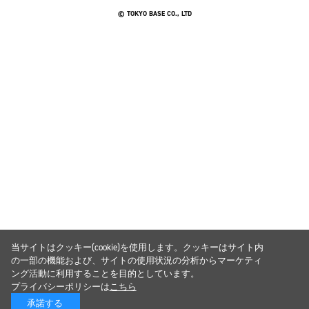
© TOKYO BASE CO., LTD
当サイトはクッキー(cookie)を使用します。クッキーはサイト内
の一部の機能および、サイトの使用状況の分析からマーケティ
ング活動に利用することを目的としています。
プライバシーポリシーは
こちら
承諾する