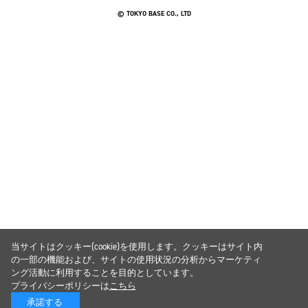
© TOKYO BASE CO., LTD
当サイトはクッキー(cookie)を使用します。クッキーはサイト内
の一部の機能および、サイトの使用状況の分析からマーケティ
ング活動に利用することを目的としています。
プライバシーポリシーは
こちら
承諾する