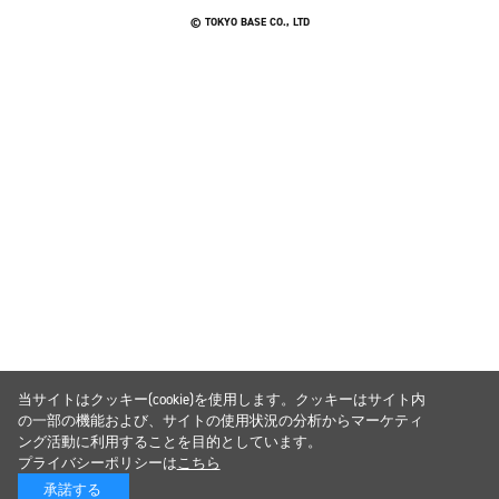
© TOKYO BASE CO., LTD
当サイトはクッキー(cookie)を使用します。クッキーはサイト内
の一部の機能および、サイトの使用状況の分析からマーケティ
ング活動に利用することを目的としています。
プライバシーポリシーは
こちら
承諾する