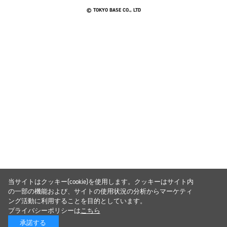
© TOKYO BASE CO., LTD
当サイトはクッキー(cookie)を使用します。クッキーはサイト内
の一部の機能および、サイトの使用状況の分析からマーケティ
ング活動に利用することを目的としています。
プライバシーポリシーは
こちら
承諾する