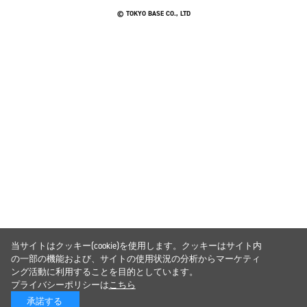
© TOKYO BASE CO., LTD
当サイトはクッキー(cookie)を使用します。クッキーはサイト内
の一部の機能および、サイトの使用状況の分析からマーケティ
ング活動に利用することを目的としています。
プライバシーポリシーは
こちら
承諾する