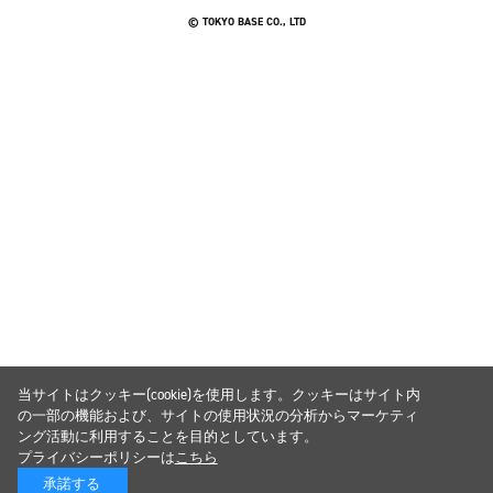
© TOKYO BASE CO., LTD
当サイトはクッキー(cookie)を使用します。クッキーはサイト内
の一部の機能および、サイトの使用状況の分析からマーケティ
ング活動に利用することを目的としています。
プライバシーポリシーは
こちら
承諾する