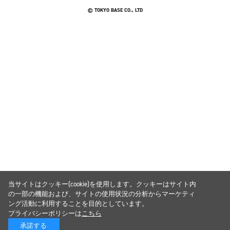
© TOKYO BASE CO., LTD
当サイトはクッキー(cookie)を使用します。クッキーはサイト内
の一部の機能および、サイトの使用状況の分析からマーケティ
ング活動に利用することを目的としています。
プライバシーポリシーは
こちら
承諾する