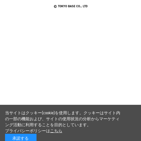
© TOKYO BASE CO., LTD
当サイトはクッキー(cookie)を使用します。クッキーはサイト内
の一部の機能および、サイトの使用状況の分析からマーケティ
ング活動に利用することを目的としています。
プライバシーポリシーは
こちら
承諾する