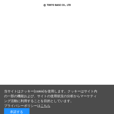
© TOKYO BASE CO., LTD
当サイトはクッキー(cookie)を使用します。クッキーはサイト内
の一部の機能および、サイトの使用状況の分析からマーケティ
ング活動に利用することを目的としています。
プライバシーポリシーは
こちら
承諾する