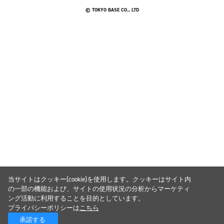
© TOKYO BASE CO., LTD
当サイトはクッキー(cookie)を使用します。クッキーはサイト内
の一部の機能および、サイトの使用状況の分析からマーケティ
ング活動に利用することを目的としています。
プライバシーポリシーは
こちら
承諾する