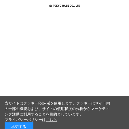
© TOKYO BASE CO., LTD
当サイトはクッキー(cookie)を使用します。クッキーはサイト内
の一部の機能および、サイトの使用状況の分析からマーケティ
ング活動に利用することを目的としています。
プライバシーポリシーは
こちら
承諾する