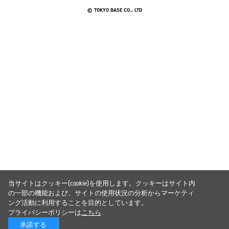
© TOKYO BASE CO., LTD
当サイトはクッキー(cookie)を使用します。クッキーはサイト内
の一部の機能および、サイトの使用状況の分析からマーケティ
ング活動に利用することを目的としています。
プライバシーポリシーは
こちら
承諾する