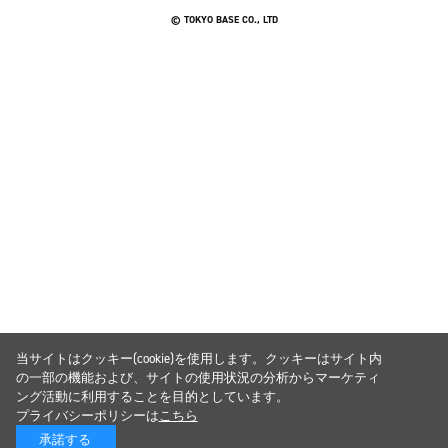
© TOKYO BASE CO., LTD
当サイトはクッキー(cookie)を使用します。クッキーはサイト内
の一部の機能および、サイトの使用状況の分析からマーケティ
ング活動に利用することを目的としています。
プライバシーポリシーは
こちら
承諾する