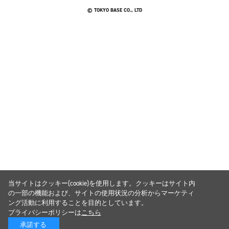
© TOKYO BASE CO., LTD
当サイトはクッキー(cookie)を使用します。クッキーはサイト内
の一部の機能および、サイトの使用状況の分析からマーケティ
ング活動に利用することを目的としています。
プライバシーポリシーは
こちら
承諾する