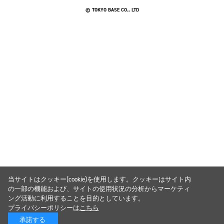
© TOKYO BASE CO., LTD
当サイトはクッキー(cookie)を使用します。クッキーはサイト内
の一部の機能および、サイトの使用状況の分析からマーケティ
ング活動に利用することを目的としています。
プライバシーポリシーは
こちら
承諾する