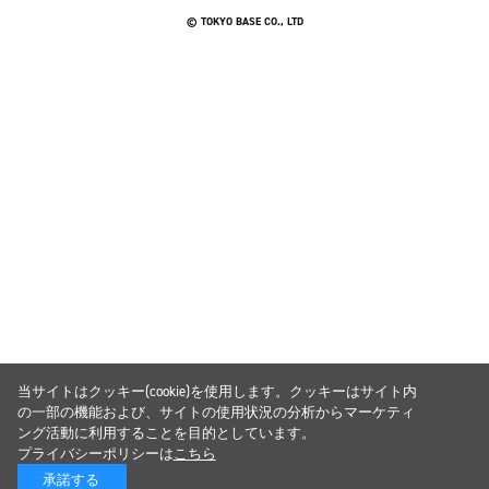
© TOKYO BASE CO., LTD
当サイトはクッキー(cookie)を使用します。クッキーはサイト内
の一部の機能および、サイトの使用状況の分析からマーケティ
ング活動に利用することを目的としています。
プライバシーポリシーは
こちら
承諾する