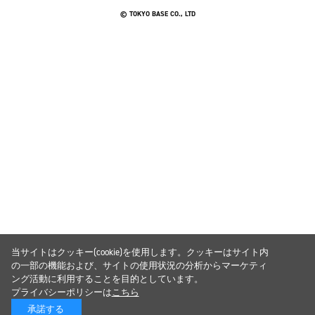
© TOKYO BASE CO., LTD
当サイトはクッキー(cookie)を使用します。クッキーはサイト内
の一部の機能および、サイトの使用状況の分析からマーケティ
ング活動に利用することを目的としています。
プライバシーポリシーは
こちら
承諾する