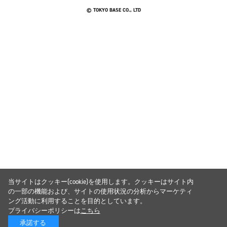
© TOKYO BASE CO., LTD
当サイトはクッキー(cookie)を使用します。クッキーはサイト内
の一部の機能および、サイトの使用状況の分析からマーケティ
ング活動に利用することを目的としています。
プライバシーポリシーは
こちら
承諾する