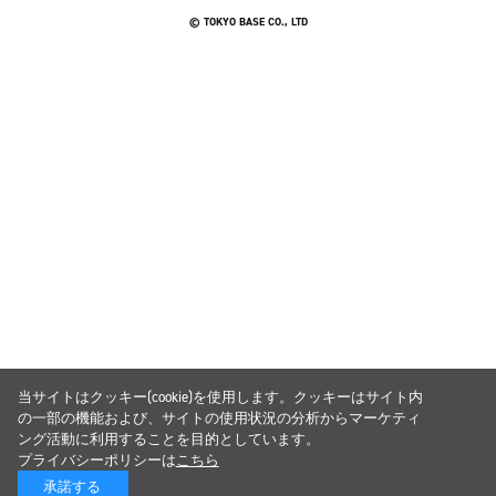
© TOKYO BASE CO., LTD
当サイトはクッキー(cookie)を使用します。クッキーはサイト内
の一部の機能および、サイトの使用状況の分析からマーケティ
ング活動に利用することを目的としています。
プライバシーポリシーは
こちら
承諾する