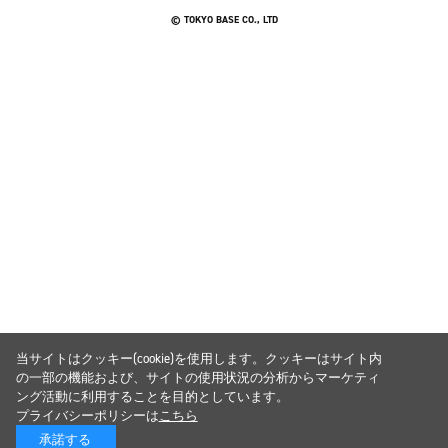
© TOKYO BASE CO., LTD
当サイトはクッキー(cookie)を使用します。クッキーはサイト内
の一部の機能および、サイトの使用状況の分析からマーケティ
ング活動に利用することを目的としています。
プライバシーポリシーは
こちら
承諾する